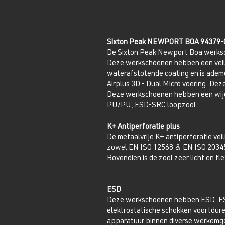
Sixton Peak NEWPORT BOA 94379-
De Sixton Peak Newport Boa werksch
Deze werkschoenen hebben een veil
waterafstotende coating en is adem
Airplus 3D - Dual Micro voering. Deze
Deze werkschoenen hebben een wijdt
PU/PU, ESD-SRC loopzool.
K+ Antiperforatie plus
De metaalvrije K+ antiperforatie veil
zowel EN ISO 12568 & EN ISO 20345.
Bovendien is de zool zeer licht en fle
ESD
Deze werkschoenen hebben ESD. ESD 
elektrostatische schokken voortduren
apparatuur binnen diverse werkomg