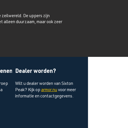
e zeilwereld. De uppers zijn
iet alleen duurzaam, maar ook zeer
oenen
Dealer worden?
roep
Wilt u dealer worden van Sixton
ca
Peak?
Kijk op
armor.nu
voor meer
informatie en contactgegevens.