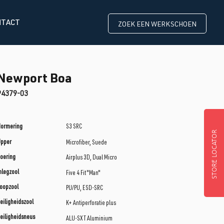
NTACT
ZOEK EEN WERKSCHOEN
Newport Boa
94379-03
ormering
S3 SRC
STORE LOCATOR
Upper
Microfiber, Suede
oering
Airplus 3D, Dual Micro
nlegzool
Five 4 Fit "Man"
oopzool
PU/PU, ESD-SRC
eiligheidszool
K+ Antiperforatie plus
eiligheidsneus
ALU-SXT Aluminium