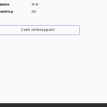
aatserie
38-48
ewicht in gr.
550
Zoek verkooppunt