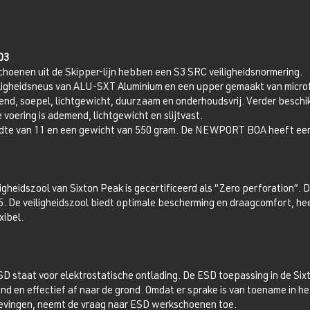
03
oenen uit de Skipper-lijn hebben een S3 SRC veiligheidsnormering.
igheidsneus van ALU-SXT Aluminium en een upper gemaakt van microf
end, soepel, lichtgewicht, duurzaam en onderhoudsvrij. Verder besch
 voering is ademend, lichtgewicht en slijtvast.
e van 11 en een gewicht van 550 gram. De NEWPORT BOA heeft een Fi
igheidszool van Sixton Peak is gecertificeerd als “Zero perforation”. 
 De veiligheidszool biedt optimale bescherming en draagcomfort, hee
xibel.
staat voor elektrostatische ontlading. De ESD toepassing in de Si
d en effectief af naar de grond. Omdat er sprake is van toename in he
evingen, neemt de vraag naar ESD werkschoenen toe.