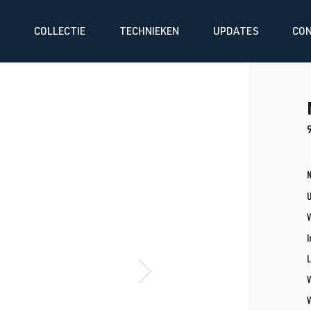
COLLECTIE
TECHNIEKEN
UPDATES
CO
N
V
I
L
V
V