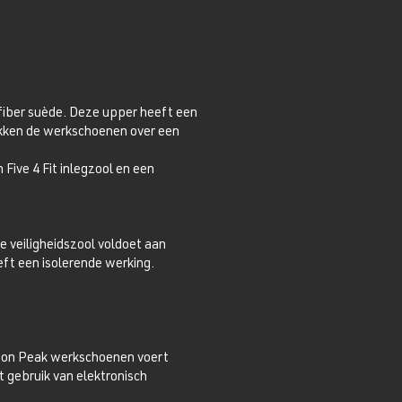
iber suède. Deze upper heeft een
ikken de werkschoenen over een
ve 4 Fit inlegzool en een
De veiligheidszool voldoet aan
ft een isolerende werking.
xton Peak werkschoenen voert
t gebruik van elektronisch