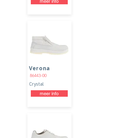
meer info
Verona
86443-00
Crystal
meer info