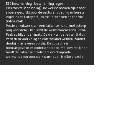
ESD bescherming ( bescherming tegen
elektrostatische lading). De werkschoenen zijn onder
andere geschikt voor de sectoren voeding en horeca,
logistiek en transport, installatietechniek en chemie.
Sixton Peak
Passie en vakwerk, van een Italiaanse maker met scherp
oog voor detail. Dat is wat de werkschoenen van Sixton
Peak zo bijzonder maakt. De werkschoenen van Sixton
Peak staan voor veilig en comfortabel werken, zonder
daarbij in te leveren op stijl. De collectie is
toonaangevend en onderscheidend. Met diverse lijnen
biedt de Italiaanse producent overtuigende
werkschoenen voor werkzaamheden in elke branche.
Contact Sixton Peak
Bornholmstraat 92