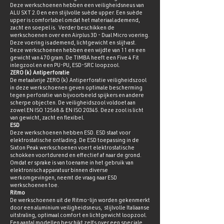
Deze werkschoenen hebben een veiligheidsneus van
ALU SXT 2.0 en een stijlvolle suède upper. Een suède
upper is comfortabel omdat het materiaal ademend,
zacht en soepel is. Verder beschikken de
werkschoenen over een Airplus 3D - Dual Micro voering.
Deze voering is ademend, lichtgewicht en slijtvast.
Deze werkschoenen hebben een wijdte van 11 en een
gewicht van 470 gram. De TIMBA heeft een Five 4 Fit
inlegzool en een PU-PU, ESD-SRC loopzool.
ZERO (k) Antiperforatie
De metaalvrije ZERO (k) Antiperforatie veiligheidszool
in deze werkschoenen geven optimale bescherming
tegen perforatie van bijvoorbeeld spijkers en andere
scherpe objecten. De veiligheidszool voldoet aan
zowel EN ISO 12568 & EN ISO 20345. Deze zool is licht
van gewicht, zacht en flexibel.
ESD
Deze werkschoenen hebben ESD. ESD staat voor
elektrostatische ontlading. De ESD toepassing in de
Sixton Peak werkschoenen voert elektrostatische
schokken voortdurend en effectief af naar de grond.
Omdat er sprake is van toename in het gebruik van
elektronisch apparatuur binnen diverse
werkomgevingen, neemt de vraag naar ESD
werkschoenen toe.
Ritmo
De werkschoenen uit de Ritmo-lijn worden gekenmerkt
door een aluminium veiligheidsneus, stijlvolle Italiaanse
uitstraling, optimaal comfort en lichtgewicht loopzool.
Een aantal modellen beschikt zelfs over een speciale