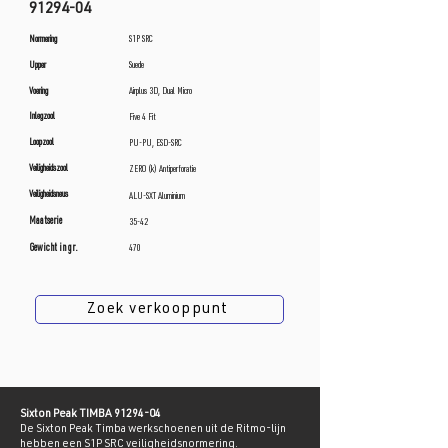
91294-04
Normering
S1P SRC
Upper
Suede
Voering
Airplus 3D, Dual Micro
Inlegzool
Five 4 Fit
Loopzool
PU-PU, ESD-SRC
Veiligheidszool
ZERO (k) Antiperforatie
Veiligheidsneus
ALU-SXT Aluminium
Maatserie
35-42
Gewicht in gr.
470
Zoek verkooppunt
Sixton Peak TIMBA
91294-04
De Sixton Peak Timba werkschoenen uit de Ritmo-lijn
hebben een S1P SRC veiligheidsnormering.