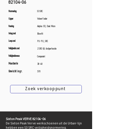
82104-06
Normering
S3 SRC
Upper
Volnerf leder
Voering
Airplus 3D, Dual Micro
Inlegzool
Blowfit
Loopzool
PU-PU, SRC
Veiligheidszool
ZERO (k) Antiperforatie
Veiligheidsneus
Composiet
Maatserie
38-48
Gewicht in gr.
570
Zoek verkooppunt
Sixton Peak VERVE
82104-06
De Sixton Peak Verve werkschoenen uit de Urban-lijn
hebben een S3 SRC veiligheidsnormering.