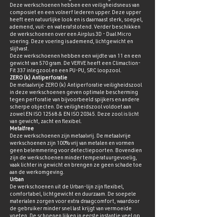
Deze werkschoenen hebben een veiligheidsneus van
composiet en een volnerf lederen upper. Deze upper
heeft een natuurlijke look en is daarnaast sterk, soepel,
ademend, vuil- en waterafstotend. Verder beschikken
de werkschoenen over een Airplus 3D - Dual Micro
voering. Deze voering is ademend, lichtgewicht en
slijtvast.
Deze werkschoenen hebben een wijdte van 11 en een
gewicht van 570 gram. De VERVE heeft een Climaction-
Fit 337 inlegzool en een PU-PU, SRC loopzool.
ZERO (k) Antiperforatie
De metaalvrije ZERO (k) Antiperforatie veiligheidszool
in deze werkschoenen geven optimale bescherming
tegen perforatie van bijvoorbeeld spijkers en andere
scherpe objecten. De veiligheidszool voldoet aan
zowel EN ISO 12568 & EN ISO 20345. Deze zool is licht
van gewicht, zacht en flexibel.
Metalfree
Deze werkschoenen zijn metaalvrij. De metaalvrije
werkschoenen zijn 100% vrij van metalen en vormen
geen belemmering voor detectiepoorten. Bovendien
zijn de werkschoenen minder temperatuurgevoelig,
vaak lichter in gewicht en brengen ze geen schade toe
aan de werkomgeving.
Urban
De werkschoenen uit de Urban-lijn zijn flexibel,
comfortabel, lichtgewicht en duurzaam. De soepele
materialen zorgen voor extra draagcomfort, waardoor
de gebruiker minder snel last krijgt van vermoeide
voeten. De schoenen lijken in eerste instantie veel op