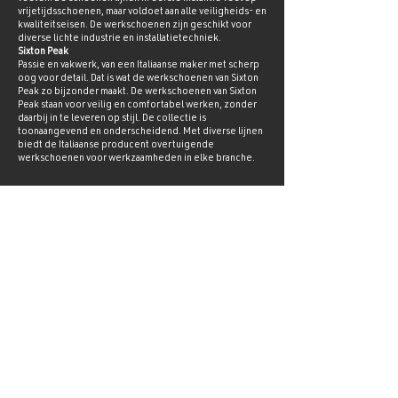
vrijetijdsschoenen, maar voldoet aan alle veiligheids- en
kwaliteitseisen. De werkschoenen zijn geschikt voor
diverse lichte industrie en installatietechniek.
Sixton Peak
Passie en vakwerk, van een Italiaanse maker met scherp
oog voor detail. Dat is wat de werkschoenen van Sixton
Peak zo bijzonder maakt. De werkschoenen van Sixton
Peak staan voor veilig en comfortabel werken, zonder
daarbij in te leveren op stijl. De collectie is
toonaangevend en onderscheidend. Met diverse lijnen
biedt de Italiaanse producent overtuigende
werkschoenen voor werkzaamheden in elke branche.
Contact Sixton Peak
Bornholmstraat 92
9723 AZ Groningen