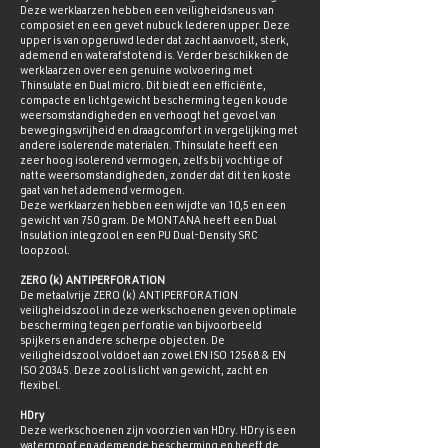
Deze werklaarzen hebben een veiligheidsneus van
composiet en een gevet nubuck lederen upper. Deze
upper is van opgeruwd leder dat zacht aanvoelt, sterk,
ademend en waterafstotend is. Verder beschikken de
werklaarzen over een genuine wolvoering met
Thinsulate en Dual micro. Dit biedt een efficiënte,
compacte en lichtgewicht bescherming tegen koude
weersomstandigheden en verhoogt het gevoel van
bewegingsvrijheid en draagcomfort in vergelijking met
andere isolerende materialen. Thinsulate heeft een
zeer hoog isolerend vermogen, zelfs bij vochtige of
natte weersomstandigheden, zonder dat dit ten koste
gaat van het ademend vermogen.
Deze werklaarzen hebben een wijdte van 10,5 en een
gewicht van 750 gram. De MONTANA heeft een Dual
Insulation inlegzool en een PU Dual-Density SRC
loopzool.
ZERO (k) ANTIPERFORATION
De metaalvrije ZERO (k) ANTIPERFORATION
veiligheidszool in deze werkschoenen geven optimale
bescherming tegen perforatie van bijvoorbeeld
spijkers en andere scherpe objecten. De
veiligheidszool voldoet aan zowel EN ISO 12568 & EN
ISO 20345. Deze zool is licht van gewicht, zacht en
flexibel.
HDry
Deze werkschoenen zijn voorzien van HDry. HDry is een
waterproof en ademende bescherming en heeft de