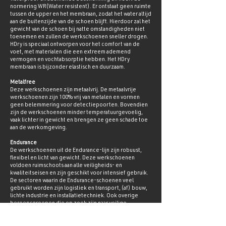
normering WR(Water resistent). Er ontstaat geen ruimte
tussen de upper en het membraan, zodat het water altijd
aan de buitenzijde van de schoen blijft. Hierdoor zal het
gewicht van de schoen bij natte omstandigheden niet
toenemen en zullen de werkschoenen sneller drogen.
HDry is speciaal ontworpen voor het comfort van de
voet, met materialen die een extreem ademend
vermogen en vochtabsorptie hebben. Het HDry
membraan is bijzonder elastisch en duurzaam.
Metalfree
Deze werkschoenen zijn metaalvrij. De metaalvrije
werkschoenen zijn 100% vrij van metalen en vormen
geen belemmering voor detectiepoorten. Bovendien
zijn de werkschoenen minder temperatuurgevoelig,
vaak lichter in gewicht en brengen ze geen schade toe
aan de werkomgeving.
Endurance
De werkschoenen uit de Endurance-lijn zijn robuust,
flexibel en licht van gewicht. Deze werkschoenen
voldoen ruimschoots aan alle veiligheids- en
kwaliteitseisen en zijn geschikt voor intensief gebruik.
De sectoren waarin de Endurance-schoenen veel
gebruikt worden zijn logistiek en transport, (af) bouw,
lichte industrie en installatietechniek. Ook overige
beroepsgroepen die op zoek zijn naar veilige,
comfortabele, flexibele en lichtgewicht werkschoenen
geven de voorkeur aan een werkschoen uit de