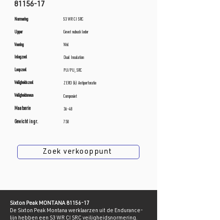
81156-17
Normering
S3 WR CI SRC
Upper
Gevet nubuck leder
Voering
Wol
Inlegzool
Dual Insulation
Loopzool
PU/PU, SRC
Veiligheidszool
ZERO (k) Antiperforatie
Veiligheidsneus
Composiet
Maatserie
36-48
Gewicht in gr.
750
Zoek verkooppunt
Sixton Peak MONTANA
81156-17
De Sixton Peak Montana werklaarzen uit de Endurance-
lijn hebben een S3 WR CI SRC veiligheidsnormering.