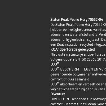
Sixton Peak Pelmo Hdry 70552-04
De Sixton Peak Pelmo Hdry 70552-04 
hebben een veiligheidsneus van Glas
ademend en waterafstotend is. Verde
ademend, hygienisch en slijtvast. 
een Dual insulation recycled inlegz
KX Antiperforatie gerecycled
Nieuwste metaalvrije antiperforatie
Volgens update EN ISO 22568:2019, E
D3O®
D3O® BESCHERMT TEGEN EN VERMI
geavanceerde polymeer en ontwikkeld
comfort of duurzaamheid.
D3O® absorbeert en verdeelt de energ
van het lichaam dan bij gebruik van
Diventure
DIVENTURE-schoenen zijn ontworpen 
comfort. Daarom zijn ze ideaal voor