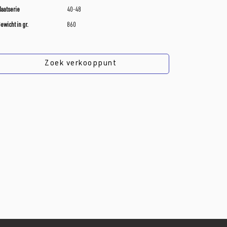
aatserie
40-48
ewicht in gr.
860
Zoek verkooppunt