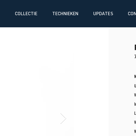
COLLECTIE
TECHNIEKEN
UPDATES
CO
N
V
I
L
V
V