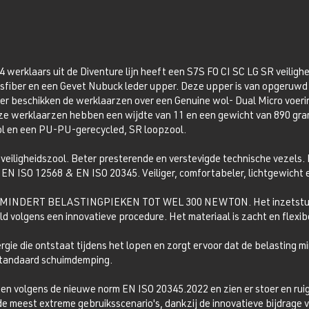
werklaars uit de Diventure lijn heeft een S7S FO CI SC LG SR veilig
sfiber en een Gevet Nubuck leder upper. Deze upper is van opgeruwd l
r beschikken de werklaarzen over een Genuine wol- Dual Micro voeri
Deze werklaarzen hebben een wijdte van 11 en een gewicht van 890 g
ool en een PU-PU-gerecycled, SR loopzool.
 veiligheidszool. Beter presterende en verstevigde technische vezels.
N ISO 12568 & EN ISO 20345. Veiliger, comfortabeler, lichtgewicht e
NDERT BELASTINGPIEKEN TOT WEL 300 NEWTON. Het inzetstuk v
 volgens een innovatieve procedure. Het materiaal is zacht en flexib
ie die ontstaat tijdens het lopen en zorgt ervoor dat de belasting mi
 standaard schuimdemping.
volgens de nieuwe norm EN ISO 20345.2022 en zien er stoer en ruig 
 de meest extreme gebruiksscenario's, dankzij de innovatieve bijdrage