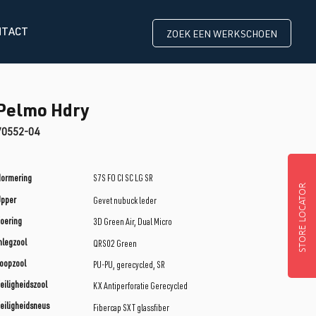
NTACT
ZOEK EEN WERKSCHOEN
Pelmo Hdry
70552-04
ormering
S7S FO CI SC LG SR
STORE LOCATOR
Upper
Gevet nubuck leder
oering
3D Green Air, Dual Micro
nlegzool
QRS02 Green
oopzool
PU-PU, gerecycled, SR
eiligheidszool
KX Antiperforatie Gerecycled
eiligheidsneus
Fibercap SXT glassfiber