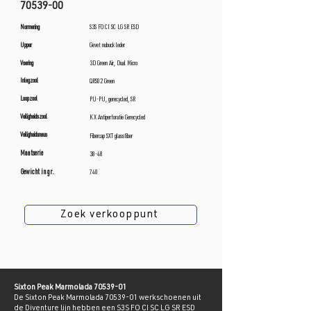
70539-00
Normering
S3S FO CI SC LG SR ESD
Upper
Gevet nubuck leder
Voering
3D Green Air, Dual Micro
Inlegzool
QRS02 Green
Loopzool
PU-PU, gerecycled, SR
Veiligheidszool
KX Antiperforatie Gerecycled
Veiligheidsneus
Fibercap SXT glassfiber
Maatserie
38-48
Gewicht in gr.
740
Zoek verkooppunt
Sixton Peak Marmolada
70539-01
De Sixton Peak Marmolada
70539-01
werkschoenen uit
de Diventure lijn hebben een S3S FO CI SC LG SR ESD