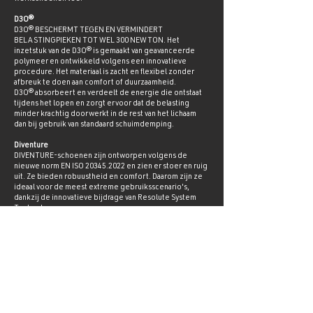
D3O®
D3O® BESCHERMT TEGEN EN VERMINDERT
BELASTINGPIEKEN TOT WEL 300 NEWTON. Het
inzetstuk van de D3O® is gemaakt van geavanceerde
polymeer en ontwikkeld volgens een innovatieve
procedure. Het materiaal is zacht en flexibel zonder
afbreuk te doen aan comfort of duurzaamheid.
D3O® absorbeert en verdeelt de energie die ontstaat
tijdens het lopen en zorgt ervoor dat de belasting
minder krachtig doorwerkt in de rest van het lichaam
dan bij gebruik van standaard schuimdemping.
Diventure
DIVENTURE-schoenen zijn ontworpen volgens de
nieuwe norm EN ISO
20345.2022
en zien er stoer en ruig
uit. Ze bieden robuustheid en comfort. Daarom zijn ze
ideaal voor de meest extreme gebruiksscenario's,
dankzij de innovatieve bijdrage van Resolute System
Technology.