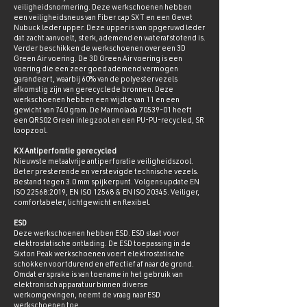
veiligheidsnormering. Deze werkschoenen hebben
een veiligheidsneus van Fiber cap SXT en een Gevet
Nubuck leder upper. Deze upper is van opgeruwd leder
dat zacht aanvoelt, sterk, ademend en waterafstotend is.
Verder beschikken de werkschoenen over een 3D
Green Air voering. De 3D Green Air voering is een
voering die een zeer goed ademend vermogen
garandeert, waarbij 60% van de polyestervezels
afkomstig zijn van gerecyclede bronnen. Deze
werkschoenen hebben een wijdte van 11 en een
gewicht van 740 gram. De Marmolada
70539-01
heeft
een QRS02 Green inlegzool en een PU-PU-recycled, SR
loopzool.
KX Antiperforatie gerecycled
Nieuwste metaalvrije antiperforatie veiligheidszool.
Beter presterende en verstevigde technische vezels.
Bestand tegen 3.0 mm spijkerpunt. Volgens update EN
ISO 22568:2019, EN ISO 12568 & EN ISO 20345. Veiliger,
comfortabeler, lichtgewicht en flexibel.
ESD
Deze werkschoenen hebben ESD. ESD staat voor
elektrostatische ontlading. De ESD toepassing in de
Sixton Peak werkschoenen voert elektrostatische
schokken voortdurend en effectief af naar de grond.
Omdat er sprake is van toename in het gebruik van
elektronisch apparatuur binnen diverse
werkomgevingen, neemt de vraag naar ESD
werkschoenen toe.