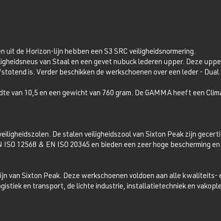
uit de Horizon-lijn hebben een S3 SRC veiligheidsnormering.
gheidsneus van Staal en een gevet nubuck lederen upper. Deze upper
stotend is. Verder beschikken de werkschoenen over een leder - Dual M
e van 10,5 en een gewicht van 760 gram. De GAMMA heeft een Climac
igheidszolen. De stalen veiligheidszool van Sixton Peak zijn gecertif
N ISO 12568 & EN ISO 20345 en bieden een zeer hoge bescherming en s
 lijn van Sixton Peak. Deze werkschoenen voldoen aan alle kwaliteits- e
gistiek en transport, de lichte industrie, installatietechniek en vakople