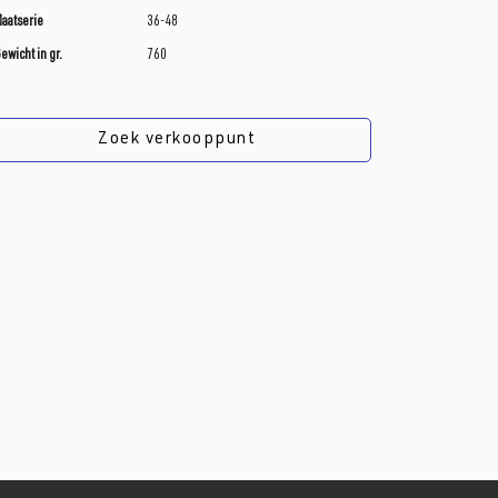
aatserie
36-48
ewicht in gr.
760
Zoek verkooppunt