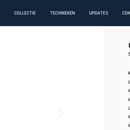
COLLECTIE
TECHNIEKEN
UPDATES
CO
N
V
I
L
V
V