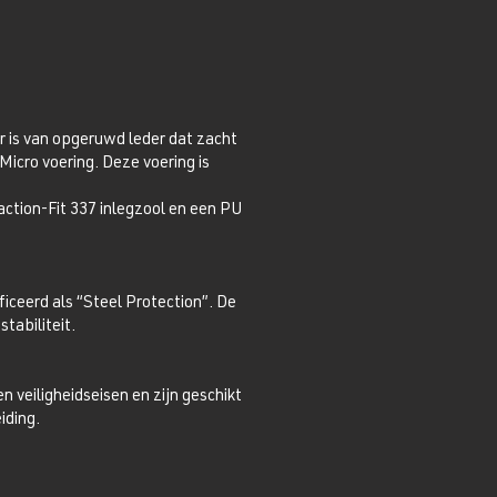
 is van opgeruwd leder dat zacht
icro voering. Deze voering is
tion-Fit 337 inlegzool en een PU
iceerd als “Steel Protection”. De
tabiliteit.
n veiligheidseisen en zijn geschikt
iding.