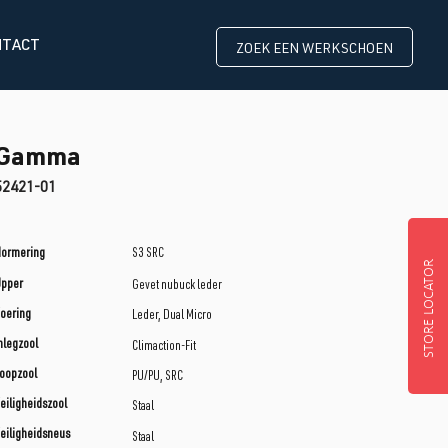
NTACT
ZOEK EEN WERKSCHOEN
Gamma
52421-01
ormering
S3 SRC
STORE LOCATOR
Upper
Gevet nubuck leder
oering
Leder, Dual Micro
nlegzool
Climaction-Fit
oopzool
PU/PU, SRC
eiligheidszool
Staal
eiligheidsneus
Staal