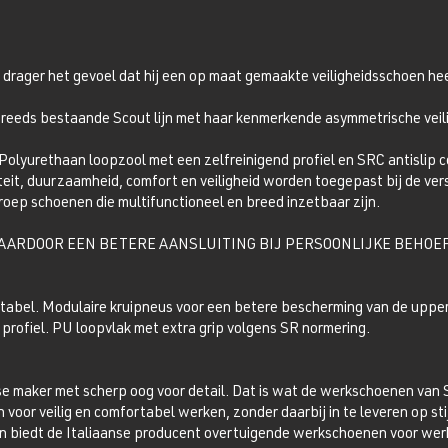
e drager het gevoel dat hij een op maat gemaakte veiligheidsschoen h
e reeds bestaande Scout lijn met haar kenmerkende asymmetrische veil
 Polyurethaan loopzool met een zelfreinigend profiel en SRC antislip ce
it, duurzaamheid, comfort en veiligheid worden toegepast bij de ver
roep schoenen die multifunctioneel en breed inzetbaar zijn.
ARDOOR EEN BETERE AANSLUITING BIJ PERSOONLIJKE BEHOE
tabel. Modulaire kruipneus voor een betere bescherming van de upper
 profiel. PU loopvlak met extra grip volgens SR normering.
se maker met scherp oog voor detail. Dat is wat de werkschoenen van 
oor veilig en comfortabel werken, zonder daarbij in te leveren op sti
nen biedt de Italiaanse producent overtuigende werkschoenen voor we