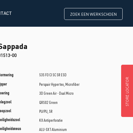
NTACT
ZOEK EEN WERKSCHOEN
Sappada
31513-00
ormering
S3S FO CI SC SR ESD
STORE LOCATOR
Upper
Perspair Hypertex, Microfiber
oering
3D Green Air - Dual Micro
nlegzool
QRS02 Green
oopzool
PU/PU, SR
eiligheidszool
KX Antiperforatie
eiligheidsneus
ALU-SXT Aluminium