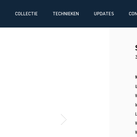
COLLECTIE
TECHNIEKEN
UPDATES
CO
N
V
I
L
V
V