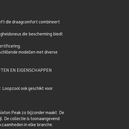
eeft die draagcomfort combineert
igheidsneus die bescherming biedt
rtificering.
schillende modellen met diverse
FTEN EN EIGENSCHAPPEN
. Loopzool ook geschikt voor
Sixton Peak zo bijzonder maakt. De
jl. De collectie is toonaangevend
rkzaamheden in elke branche.