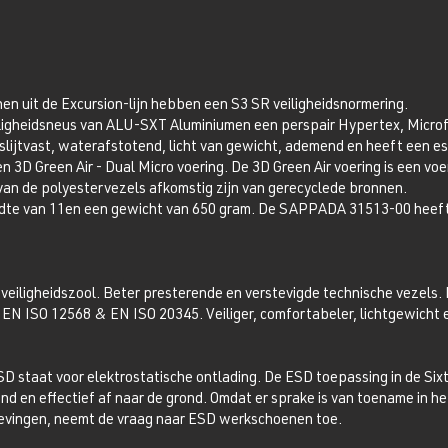
n uit de Excursion-lijn hebben een S3 SR veiligheidsnormering.
gheidsneus van ALU-SXT Aluminiumen een perspair Hypertex, Microf
slijtvast, waterafstotend, licht van gewicht, ademend en heeft een est
 3D Green Air - Dual Micro voering. De 3D Green Air voering is een vo
an de polyestervezels afkomstig zijn van gerecyclede bronnen.
te van 11en een gewicht van 650 gram. De SAPPADA 31513-00 heeft
 veiligheidszool. Beter presterende en verstevigde technische vezels.
N ISO 12568 & EN ISO 20345. Veiliger, comfortabeler, lichtgewicht e
staat voor elektrostatische ontlading. De ESD toepassing in de Si
d en effectief af naar de grond. Omdat er sprake is van toename in he
evingen, neemt de vraag naar ESD werkschoenen toe.