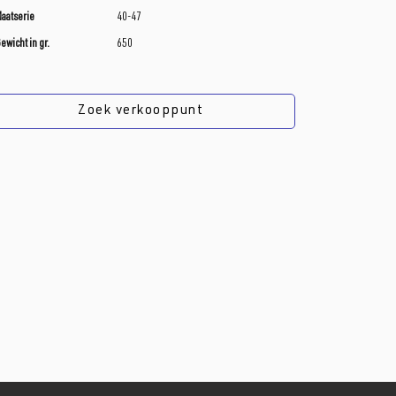
aatserie
40-47
ewicht in gr.
650
Zoek verkooppunt