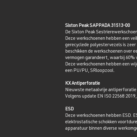
Sixton Peak SAPPADA 31513-00
De Sixton Peak Sestrierewerkschoene
Deze werkschoenen hebben een veili
gerecyclede polyestervezels is zeer 
beschikken de werkschoenen over een
vermogen garandeert, waarbij 60% v
Deze werkschoenen hebben een wijd
een PU/PU, SRloopzool.
KX Antiperforatie
Nieuwste metaalvrije antiperforatie
Volgens update EN ISO 22568:2019, E
ESD
Deze werkschoenen hebben ESD. ESD 
elektrostatische schokken voortduren
apparatuur binnen diverse werkomg