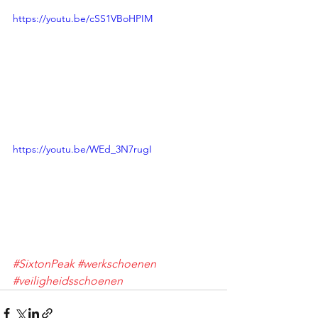
https://youtu.be/cSS1VBoHPIM
https://youtu.be/WEd_3N7rugI
#SixtonPeak
#werkschoenen
#veiligheidsschoenen