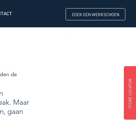
NTACT
ZOEK EEN WERKSCHOEN
rden de 
STORE LOCATOR
n 
ak. Maar 
n, gaan 