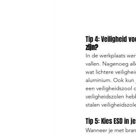
Tip 4: Veiligh
eid vo
zijn?
In de werkplaats wer
vallen. Nagenoeg al
wat lichtere veiligh
aluminium. Ook kun 
een veiligheidszool 
veiligheidszolen hebb
stalen veiligheidszo
Tip 5: Kies ESD in
Wanneer je met brand