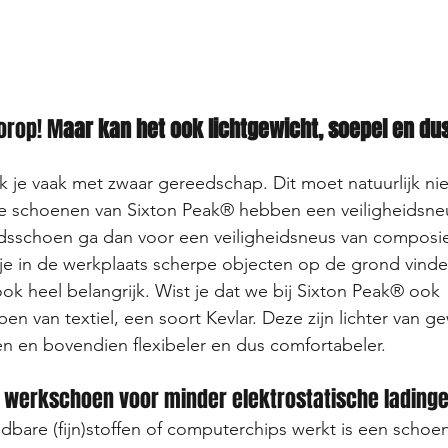
orop! M
aar kan het ook lichtgewicht, soepel en du
k je vaak met zwaar gereedschap. Dit moet natuurlijk nie
le schoenen van Sixton Peak® hebben een veiligheidsneu
eidsschoen ga dan voor een veiligheidsneus van composie
je in de werkplaats scherpe objecten op de grond vinde
ook heel belangrijk. Wist je dat we bij Sixton Peak® ook 
en van textiel, een soort Kevlar. Deze zijn lichter van g
len en bovendien flexibeler en dus comfortabeler.
 je werkschoen voor minder elektrostatische ladinge
bare (fijn)stoffen of computerchips werkt is een
schoe