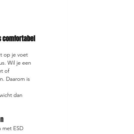
s comfortabel 
t op je voet 
s. Wil je een 
t of 
n. Daarom is 
ewicht dan 
n 
n met ESD 