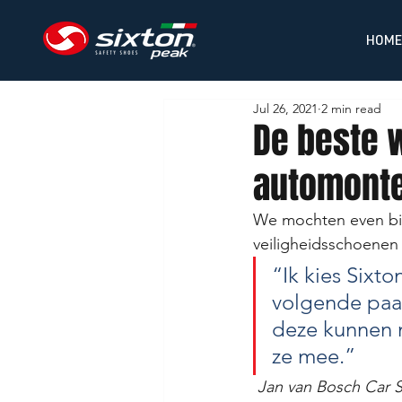
HOME
Jul 26, 2021
2 min read
De beste 
automonteu
We mochten even bin
veiligheidsschoenen
“Ik kies Sixt
volgende paa
deze kunnen n
ze mee.”
 Jan van Bosch Car 