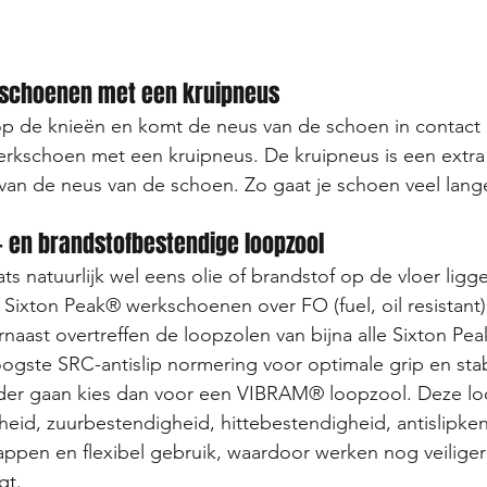
rkschoenen met een kruipneus
op de knieën en komt de neus van de schoen in contact
rkschoen met een kruipneus. De kruipneus is een extra 
 van de neus van de schoen. Zo gaat je schoen veel lan
ie- en brandstofbestendige loopzool
ats natuurlijk wel eens olie of brandstof op de vloer lig
e Sixton Peak® werkschoenen over FO (fuel, oil resistant)
aast overtreffen de loopzolen van bijna alle Sixton Pe
ste SRC-antislip normering voor optimale grip en stabil
erder gaan kies dan voor een VIBRAM® loopzool. Deze lo
astheid, zuurbestendigheid, hittebestendigheid, antislipk
ppen en flexibel gebruik, waardoor werken nog veiliger
gt. 