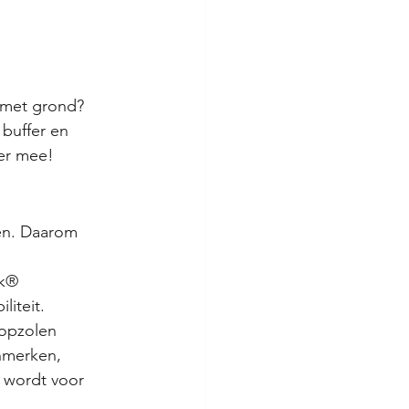
 met grond?
buffer en 
ger mee!
gen. Daarom 
 
ak® 
iteit.
opzolen 
enmerken, 
 wordt voor 