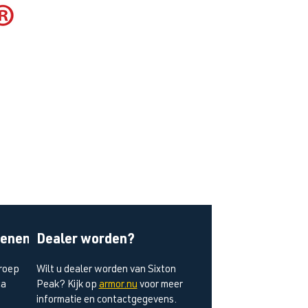
oenen
Dealer worden?
roep
Wilt u dealer worden van Sixton
ca
Peak?
Kijk op
armor.nu
voor meer
informatie en contactgegevens.