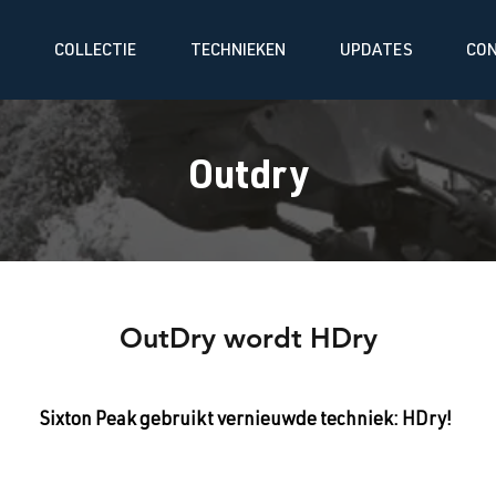
COLLECTIE
TECHNIEKEN
UPDATES
CO
Outdry
OutDry wordt HDry
Sixton Peak gebruikt vernieuwde techniek: HDry!
en met de vernieuwde HDry membraan? Kijk op onze pagina met alle 